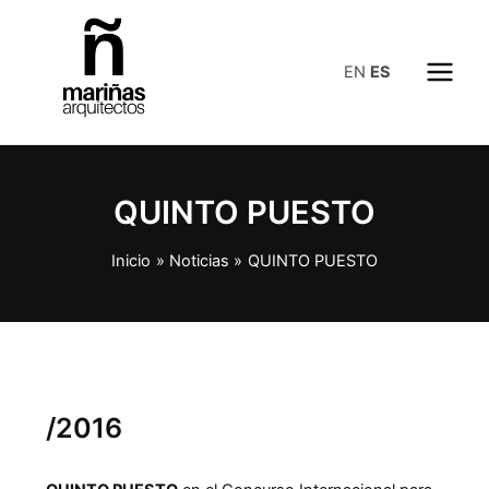
Ir
al
contenido
EN
ES
Main
Menu
QUINTO PUESTO
Inicio
Noticias
QUINTO PUESTO
/2016